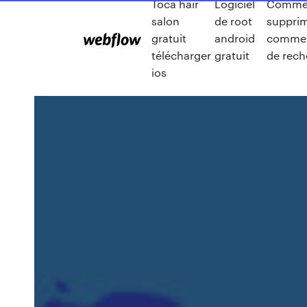
Toca hair
Logiciel
Comme
salon
de root
supprim
gratuit
android
comme 
télécharger
gratuit
de rech
ios