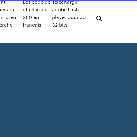
nt
Les code de
Telecharger
er ask
gta 5 xbox
adobe flash
moteur
360 en
player pour xp
erche
francais
32 bits