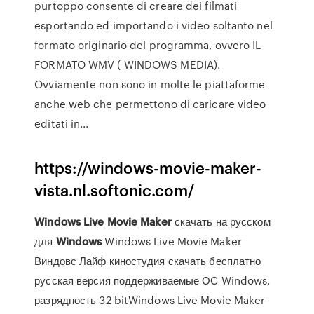
purtoppo consente di creare dei filmati
esportando ed importando i video soltanto nel
formato originario del programma, ovvero IL
FORMATO WMV ( WINDOWS MEDIA).
Ovviamente non sono in molte le piattaforme
anche web che permettono di caricare video
editati in...
https://windows-movie-maker-
vista.nl.softonic.com/
Windows
Live
Movie
Maker
скачать на русском
для
Windows
Windows Live Movie Maker
Виндовс Лайф киностудия скачать бесплатно
русская версия поддерживаемые ОС Windows,
разрядность 32 bitWindows Live Movie Maker